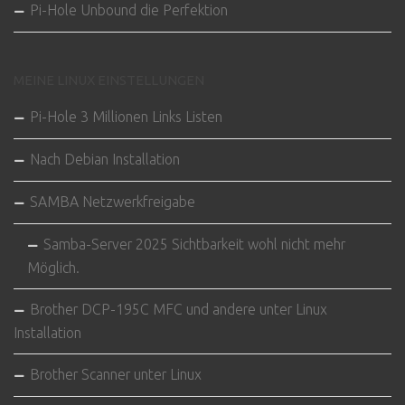
Pi-Hole Unbound die Perfektion
MEINE LINUX EINSTELLUNGEN
Pi-Hole 3 Millionen Links Listen
Nach Debian Installation
SAMBA Netzwerkfreigabe
Samba-Server 2025 Sichtbarkeit wohl nicht mehr
Möglich.
Brother DCP-195C MFC und andere unter Linux
Installation
Brother Scanner unter Linux