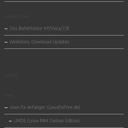
WINHISTORY
Dos Befehlsliste XP/Vista/7/8
Winhistory Download Updates
USERS
TIPP
Linux für Anfänger. (Linuxforfree.de)
LMDE (Linux Mint Debian Edition)