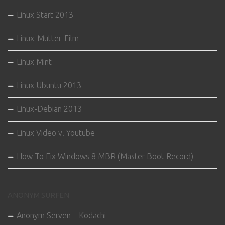
Linux Start 2013
Linux-Mutter-Film
Linux Mint
Linux Ubuntu 2013
Linux-Debian 2013
Linux Video v. Youtube
How To Fix Windows 8 MBR (Master Boot Record)
ANONYM SURFEN
Anonym Serven – Kodachi