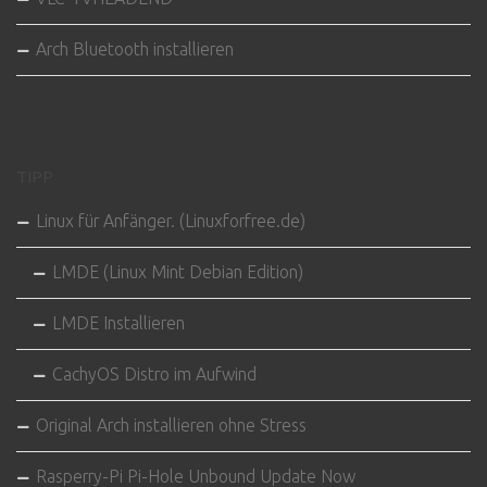
Arch Bluetooth installieren
TIPP
Linux für Anfänger. (Linuxforfree.de)
LMDE (Linux Mint Debian Edition)
LMDE Installieren
CachyOS Distro im Aufwind
Original Arch installieren ohne Stress
Rasperry-Pi Pi-Hole Unbound Update Now