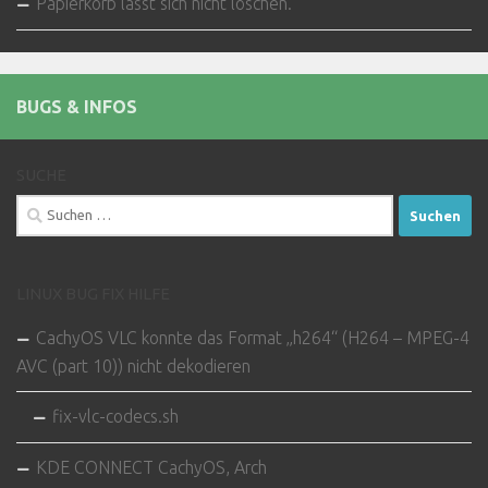
Papierkorb lässt sich nicht löschen.
BUGS & INFOS
SUCHE
Suchen
nach:
LINUX BUG FIX HILFE
CachyOS VLC konnte das Format „h264“ (H264 – MPEG-4
AVC (part 10)) nicht dekodieren
fix-vlc-codecs.sh
KDE CONNECT CachyOS, Arch