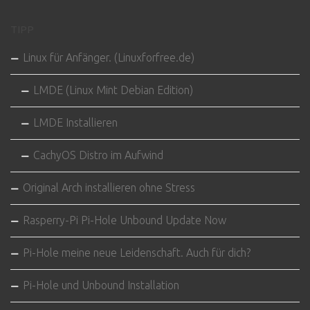
TIPP
Linux für Anfänger. (Linuxforfree.de)
LMDE (Linux Mint Debian Edition)
LMDE Installieren
CachyOS Distro im Aufwind
Original Arch installieren ohne Stress
Rasperry-Pi Pi-Hole Unbound Update Now
Pi-Hole meine neue Leidenschaft. Auch für dich?
Pi-Hole und Unbound Installation