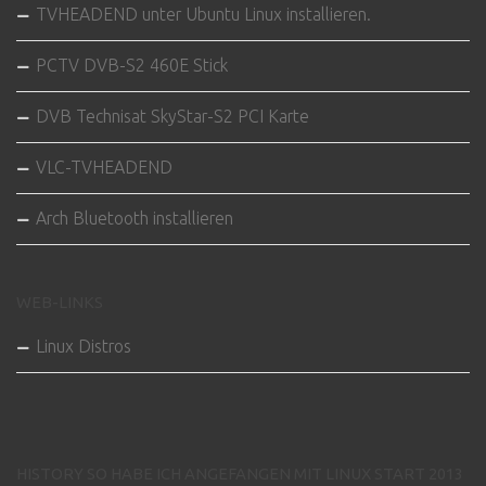
TVHEADEND unter Ubuntu Linux installieren.
PCTV DVB-S2 460E Stick
DVB Technisat SkyStar-S2 PCI Karte
VLC-TVHEADEND
Arch Bluetooth installieren
WEB-LINKS
Linux Distros
HISTORY SO HABE ICH ANGEFANGEN MIT LINUX START 2013