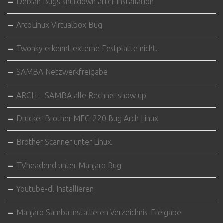
Debian Bugs shutdown after Installation
ArcoLinux Virtualbox Bug
Twonky erkennt externe Festplatte nicht.
SAMBA Netzwerkfreigabe
ARCH – SAMBA alle Rechner show up
Drucker Brother MFC-220 Bug Arch Linux
Brother Scanner unter Linux.
TVheadend unter Manjaro Bug
Youtube-dl Installieren
Manjaro Samba installieren Verzeichnis-Freigabe