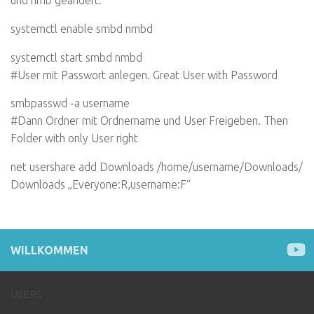
systemctl enable smbd nmbd
systemctl start smbd nmbd
#User mit Passwort anlegen. Great User with Password
smbpasswd -a username
#Dann Ordner mit Ordnername und User Freigeben. Then
Folder with only User right
net usershare add Downloads /home/username/Downloads/
Downloads „Everyone:R,username:F“
WILLKOMMEN
USERS