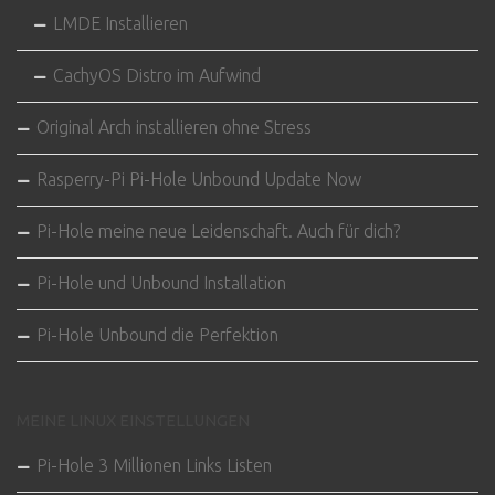
LMDE Installieren
CachyOS Distro im Aufwind
Original Arch installieren ohne Stress
Rasperry-Pi Pi-Hole Unbound Update Now
Pi-Hole meine neue Leidenschaft. Auch für dich?
Pi-Hole und Unbound Installation
Pi-Hole Unbound die Perfektion
MEINE LINUX EINSTELLUNGEN
Pi-Hole 3 Millionen Links Listen