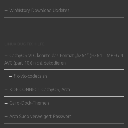
Winhistory Download Updates
LINUX BUG FIX HILFE
CachyOS VLC konnte das Format „h264“ (H264 – MPEG-4
AVC (part 10)) nicht dekodieren
fix-vlc-codecs.sh
KDE CONNECT CachyOS, Arch
Cairo-Dock-Themen
Arch Sudo verweigert Passwort