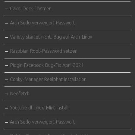
Cairo-Dock-Themen
Arch Sudo verweigert Passwort
Variety startet nicht. Bug auf Arch-Linux
Raspbian Root-Password setzen
Pidgin Facebook Bug-Fix April 2021
Conky-Manager Realphat Installation
Neofetch
Youtube dl Linux-Mint Install
Arch Sudo verweigert Passwort