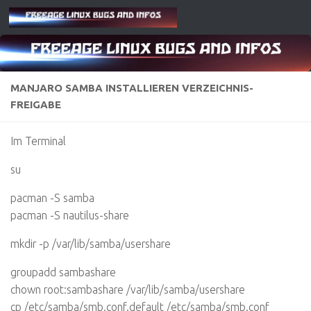
Zum Inhalt springen
MANJARO SAMBA INSTALLIEREN VERZEICHNIS-
FREIGABE
Im Terminal
su
pacman -S samba
pacman -S nautilus-share
mkdir -p /var/lib/samba/usershare
groupadd sambashare
chown root:sambashare /var/lib/samba/usershare
cp /etc/samba/smb.conf.default /etc/samba/smb.conf