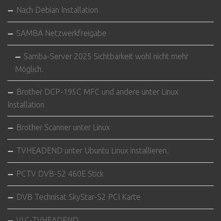
Nach Debian Installation
SAMBA Netzwerkfreigabe
Samba-Server 2025 Sichtbarkeit wohl nicht mehr
Möglich.
Brother DCP-195C MFC und andere unter Linux
Installation
Brother Scanner unter Linux
TVHEADEND unter Ubuntu Linux installieren.
PCTV DVB-S2 460E Stick
DVB Technisat SkyStar-S2 PCI Karte
VLC-TVHEADEND