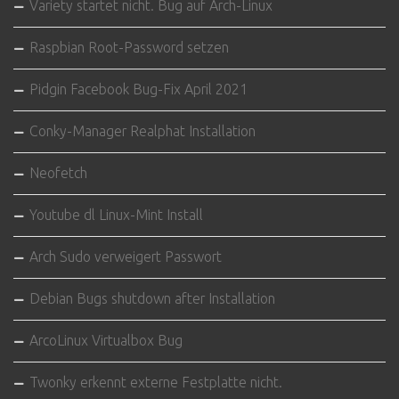
Variety startet nicht. Bug auf Arch-Linux
Raspbian Root-Password setzen
Pidgin Facebook Bug-Fix April 2021
Conky-Manager Realphat Installation
Neofetch
Youtube dl Linux-Mint Install
Arch Sudo verweigert Passwort
Debian Bugs shutdown after Installation
ArcoLinux Virtualbox Bug
Twonky erkennt externe Festplatte nicht.