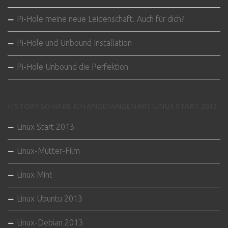
Pi-Hole meine neue Leidenschaft. Auch für dich?
Pi-Hole und Unbound Installation
Pi-Hole Unbound die Perfektion
HISTORY SO HABE ICH ANGEFANGEN MIT LINUX START 2013
Linux Start 2013
Linux-Mutter-Film
Linux Mint
Linux Ubuntu 2013
Linux-Debian 2013