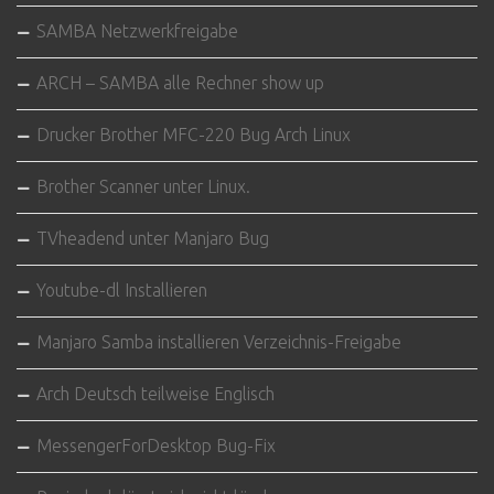
SAMBA Netzwerkfreigabe
ARCH – SAMBA alle Rechner show up
Drucker Brother MFC-220 Bug Arch Linux
Brother Scanner unter Linux.
TVheadend unter Manjaro Bug
Youtube-dl Installieren
Manjaro Samba installieren Verzeichnis-Freigabe
Arch Deutsch teilweise Englisch
MessengerForDesktop Bug-Fix