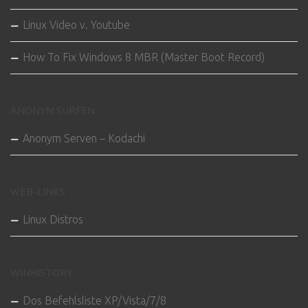
Linux Video v. Youtube
How To Fix Windows 8 MBR (Master Boot Record)
ANONYM SURFEN
Anonym Serven – Kodachi
WEB-LINKS
Linux Distros
WINHISTORY
Dos Befehlsliste XP/Vista/7/8