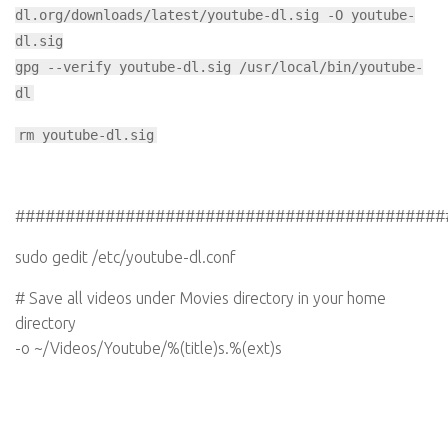
dl.org/downloads/latest/youtube-dl.sig -O youtube-
dl.sig
gpg --verify youtube-dl.sig /usr/local/bin/youtube-
dl
rm youtube-dl.sig
###########################################
sudo gedit /etc/youtube-dl.conf
# Save all videos under Movies directory in your home
directory
-o ~/Videos/Youtube/%(title)s.%(ext)s