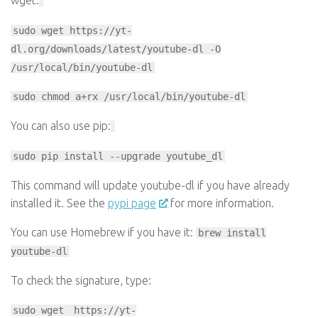
sudo wget https://yt-
dl.org/downloads/latest/youtube-dl -O
/usr/local/bin/youtube-dl
sudo chmod a+rx /usr/local/bin/youtube-dl
You can also use pip:
sudo pip install --upgrade youtube_dl
This command will update youtube-dl if you have already
installed it. See the
pypi page
for more information.
You can use Homebrew if you have it:
brew install
youtube-dl
To check the signature, type:
sudo wget
https://yt-