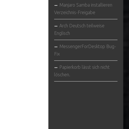
Manjaro Samba installieren
Verzeichnis-Freigabe
Arch Deutsch teilweise
Englisch
MessengerForDesktop Bug-
Fix
Papierkorb lässt sich nicht
löschen.