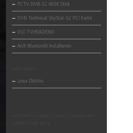
PCTV DVB-S2 460E Stick
DVB Technisat SkyStar-S2 PCI Karte
VLC-TVHEADEND
Arch Bluetooth installieren
WEB-LINKS
Linux Distros
HISTORY SO HABE ICH ANGEFANGEN MIT
LINUX START 2013