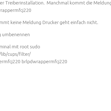
er Treiberinstallation. Manchmal kommt die Meldung
wrappermfcj220
mmt keine Meldung Drucker geht einfach nicht.
g umbenennen
minal mit root sudo
/lib/cups/filter/
termfcj220 brlpdwrappermfcj220