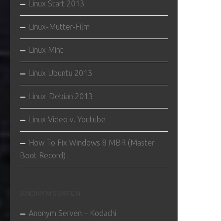
Linux Start 2013
Linux-Mutter-Film
Linux Mint
Linux Ubuntu 2013
Linux-Debian 2013
Linux Video v. Youtube
How To Fix Windows 8 MBR (Master
Boot Record)
ANONYM SURFEN
Anonym Serven – Kodachi