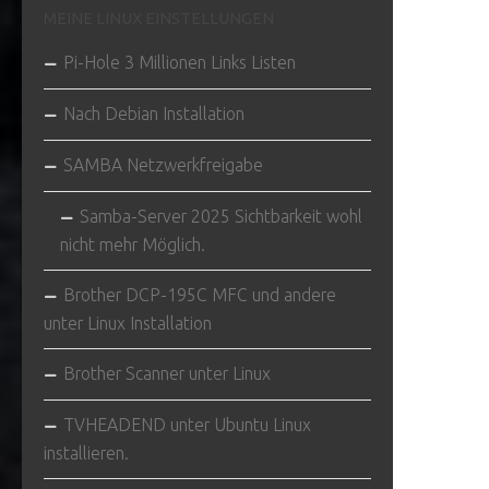
MEINE LINUX EINSTELLUNGEN
Pi-Hole 3 Millionen Links Listen
Nach Debian Installation
SAMBA Netzwerkfreigabe
Samba-Server 2025 Sichtbarkeit wohl
nicht mehr Möglich.
Brother DCP-195C MFC und andere
unter Linux Installation
Brother Scanner unter Linux
TVHEADEND unter Ubuntu Linux
installieren.