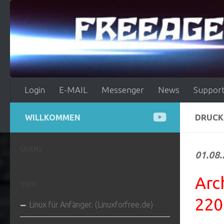
Zum Inhalt springen
Login
E-MAIL
Messenger
News
Support
DRUCK
WILLKOMMEN
USERS
01.08
Arc
TIPP
22
Linux für Anfänger. (Linuxforfree.de)