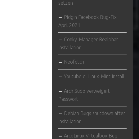
setzen
Pidgin Facebook Bug-Fix
April 2021
Conky-Manager Realphat
Installation
Neofetch
Youtube dl Linux-Mint Install
Arch Sudo verweigert
Passwort
Debian Bugs shutdown after
Installation
ArcoLinux Virtualbox Bug