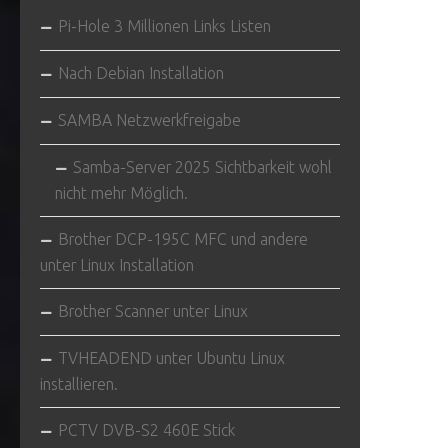
Pi-Hole 3 Millionen Links Listen
Nach Debian Installation
SAMBA Netzwerkfreigabe
Samba-Server 2025 Sichtbarkeit wohl
nicht mehr Möglich.
Brother DCP-195C MFC und andere
unter Linux Installation
Brother Scanner unter Linux
TVHEADEND unter Ubuntu Linux
installieren.
PCTV DVB-S2 460E Stick