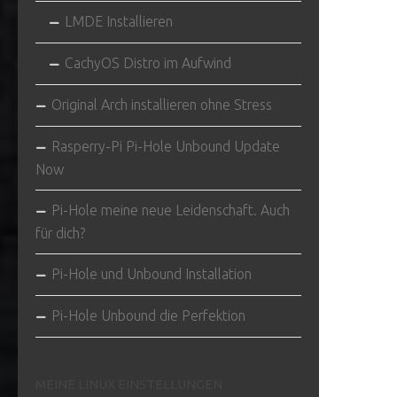
LMDE Installieren
CachyOS Distro im Aufwind
Original Arch installieren ohne Stress
Rasperry-Pi Pi-Hole Unbound Update
Now
Pi-Hole meine neue Leidenschaft. Auch
für dich?
Pi-Hole und Unbound Installation
Pi-Hole Unbound die Perfektion
MEINE LINUX EINSTELLUNGEN