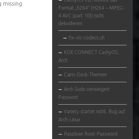
 missing
Format „h264“ (H264 – MPEG-
4 AVC (part 10)) nicht
dekodieren
fix-vlc-codecs.sh
KDE CONNECT CachyOS,
Arch
Cairo-Dock-Themen
Arch Sudo verweigert
Passwort
Variety startet nicht. Bug auf
Arch-Linux
Raspbian Root-Password