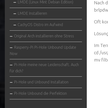
LMDE (Linux Mint Debian Edition)
Nach d
brlpd
LMDE Installieren
Oft ko
CachyOS Distro im Aufwind
Lösun
Original Arch installieren ohne Stress
Im Ter
Rasperry-Pi Pi-Hole Unbound Update
cd /usr
Now
mv fil
Pi-Hole meine neue Leidenschaft. Auch
für dich?
Pi-Hole und Unbound Installation
Pi-Hole Unbound die Perfektion