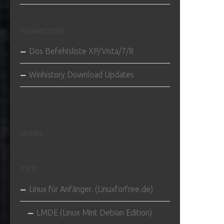
WINHISTORY
Dos Befehlsliste XP/Vista/7/8
Winhistory Download Updates
USERS
TIPP
Linux für Anfänger. (Linuxforfree.de)
LMDE (Linux Mint Debian Edition)