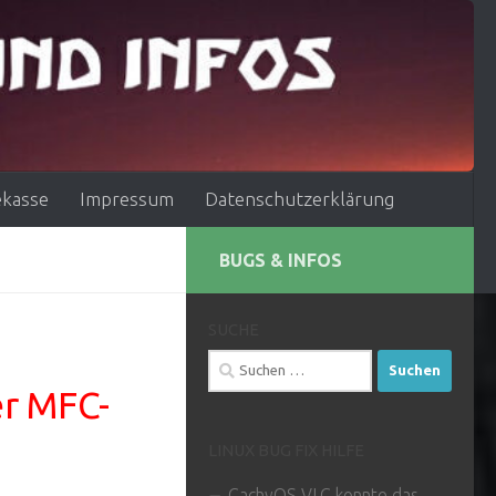
ekasse
Impressum
Datenschutzerklärung
BUGS & INFOS
SUCHE
Suchen
nach:
er MFC-
LINUX BUG FIX HILFE
CachyOS VLC konnte das