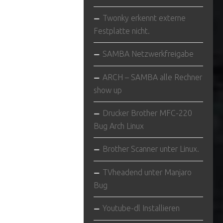
Twonky erkennt externe
Festplatte nicht.
SAMBA Netzwerkfreigabe
ARCH – SAMBA alle Rechner
show up
Drucker Brother MFC-220
Bug Arch Linux
Brother Scanner unter Linux.
TVheadend unter Manjaro
Bug
Youtube-dl Installieren