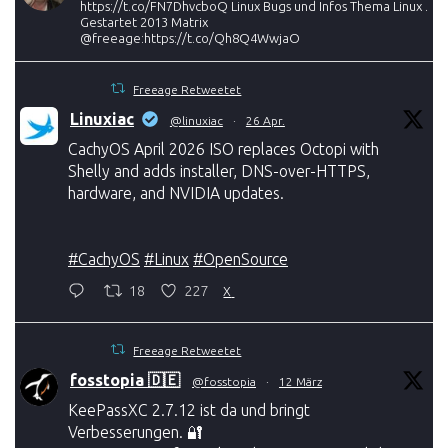
https://t.co/FN7DhvcboQ Linux Bugs und Infos Thema Linux .
Antwort auf die Frage nach der besten Linux-Distro
Gestartet 2013 Matrix
gibt.
@freeage:https://t.co/Qh8Q4WwjaO
LMDE Meine Distro.
Freeage Retweetet
Jetzt läuft LMDE 4 Jahre stabil bei mir. Also meine
Linuxiac
@linuxiac
·
26 Apr.
Distro.
CachyOS April 2026 ISO replaces Octopi with
Shelly and adds installer, DNS-over-HTTPS,
CachyOS Distro im Aufwind
hardware, and NVIDIA updates.
Cachyos im Test
#CachyOS
#Linux
#OpenSource
18
227
X
Freeage Retweetet
fosstopia 🇩🇪
@fosstopia
·
12 März
KeePassXC 2.7.12 ist da und bringt
Verbesserungen. 🔐