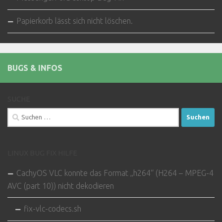
Papierkorb lässt sich nicht löschen.
BUGS & INFOS
SUCHE
Suchen
nach:
LINUX BUG FIX HILFE
CachyOS VLC konnte das Format „h264“ (H264 – MPEG-4
AVC (part 10)) nicht dekodieren
fix-vlc-codecs.sh