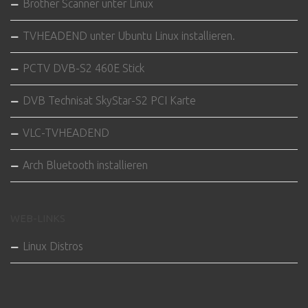
Brother Scanner unter Linux
TVHEADEND unter Ubuntu Linux installieren.
PCTV DVB-S2 460E Stick
DVB Technisat SkyStar-S2 PCI Karte
VLC-TVHEADEND
Arch Bluetooth installieren
WEB-LINKS
Linux Distros