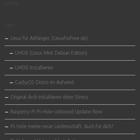
USERS
TIPP
Linux für Anfänger. (Linuxforfree.de)
LMDE (Linux Mint Debian Edition)
LMDE Installieren
CachyOS Distro im Aufwind
Original Arch installieren ohne Stress
Rasperry-Pi Pi-Hole Unbound Update Now
Pi-Hole meine neue Leidenschaft. Auch für dich?