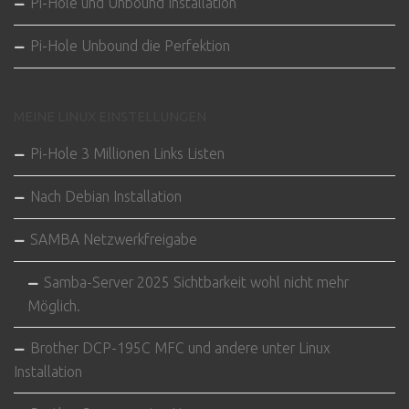
Pi-Hole und Unbound Installation
Pi-Hole Unbound die Perfektion
MEINE LINUX EINSTELLUNGEN
Pi-Hole 3 Millionen Links Listen
Nach Debian Installation
SAMBA Netzwerkfreigabe
Samba-Server 2025 Sichtbarkeit wohl nicht mehr
Möglich.
Brother DCP-195C MFC und andere unter Linux
Installation