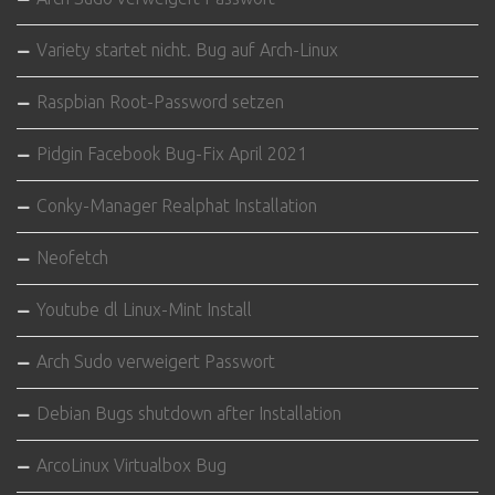
Variety startet nicht. Bug auf Arch-Linux
Raspbian Root-Password setzen
Pidgin Facebook Bug-Fix April 2021
Conky-Manager Realphat Installation
Neofetch
Youtube dl Linux-Mint Install
Arch Sudo verweigert Passwort
Debian Bugs shutdown after Installation
ArcoLinux Virtualbox Bug