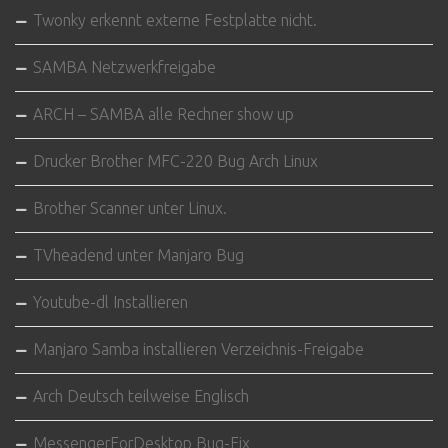
Twonky erkennt externe Festplatte nicht.
SAMBA Netzwerkfreigabe
ARCH – SAMBA alle Rechner show up
Drucker Brother MFC-220 Bug Arch Linux
Brother Scanner unter Linux.
TVheadend unter Manjaro Bug
Youtube-dl Installieren
Manjaro Samba installieren Verzeichnis-Freigabe
Arch Deutsch teilweise Englisch
MessengerForDesktop Bug-Fix