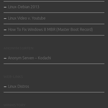
Linux-Debian 2013
Linux Video v. Youtube
How To Fix Windows 8 MBR (Master Boot Record)
ANONYM SURFEN
Anonym Serven – Kodachi
WEB-LINKS
Linux Distros
WINHISTORY