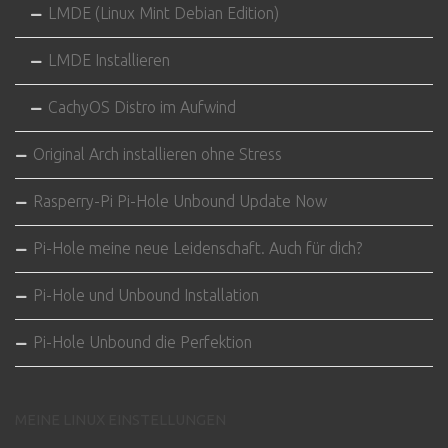
LMDE (Linux Mint Debian Edition)
LMDE Installieren
CachyOS Distro im Aufwind
Original Arch installieren ohne Stress
Rasperry-Pi Pi-Hole Unbound Update Now
Pi-Hole meine neue Leidenschaft. Auch für dich?
Pi-Hole und Unbound Installation
Pi-Hole Unbound die Perfektion
MEINE LINUX EINSTELLUNGEN