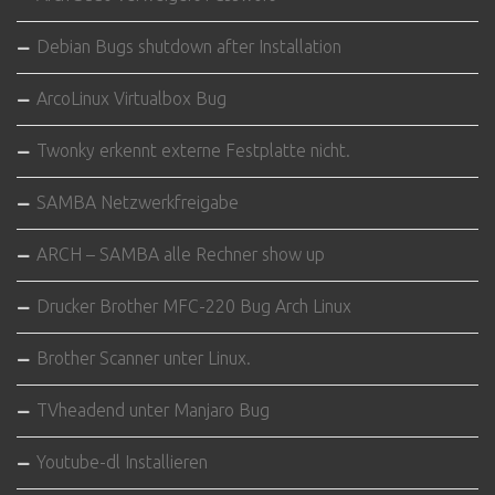
Debian Bugs shutdown after Installation
ArcoLinux Virtualbox Bug
Twonky erkennt externe Festplatte nicht.
SAMBA Netzwerkfreigabe
ARCH – SAMBA alle Rechner show up
Drucker Brother MFC-220 Bug Arch Linux
Brother Scanner unter Linux.
TVheadend unter Manjaro Bug
Youtube-dl Installieren