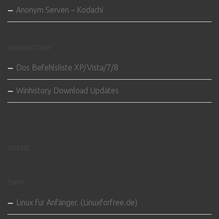
Anonym Serven – Kodachi
WINHISTORY
Dos Befehlsliste XP/Vista/7/8
Winhistory Download Updates
USERS
TIPP
Linux für Anfänger. (Linuxforfree.de)