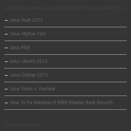
HISTORY SO HABE ICH ANGEFANGEN MIT LINUX START 2013
Linux Start 2013
Linux-Mutter-Film
Linux Mint
Linux Ubuntu 2013
Linux-Debian 2013
Linux Video v. Youtube
How To Fix Windows 8 MBR (Master Boot Record)
ANONYM SURFEN