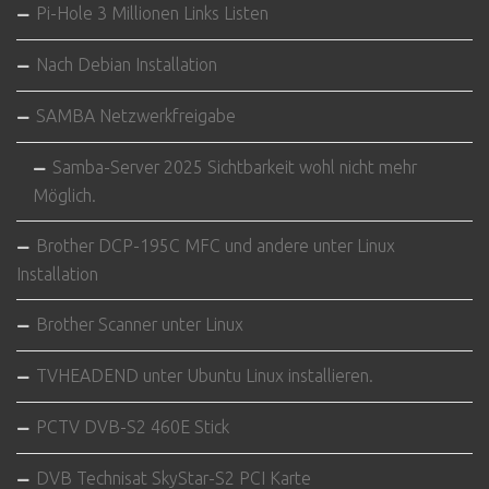
Pi-Hole 3 Millionen Links Listen
Nach Debian Installation
SAMBA Netzwerkfreigabe
Samba-Server 2025 Sichtbarkeit wohl nicht mehr
Möglich.
Brother DCP-195C MFC und andere unter Linux
Installation
Brother Scanner unter Linux
TVHEADEND unter Ubuntu Linux installieren.
PCTV DVB-S2 460E Stick
DVB Technisat SkyStar-S2 PCI Karte