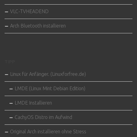
VLC-TVHEADEND
Arch Bluetooth installieren
TIPP
Linux für Anfänger. (Linuxforfree.de)
LMDE (Linux Mint Debian Edition)
LMDE Installieren
CachyOS Distro im Aufwind
Original Arch installieren ohne Stress