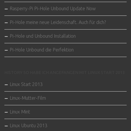
Rasperry-Pi Pi-Hole Unbound Update Now
Pi-Hole meine neue Leidenschaft. Auch für dich?
Pi-Hole und Unbound Installation
Pi-Hole Unbound die Perfektion
HISTORY SO HABE ICH ANGEFANGEN MIT LINUX START 2013
Linux Start 2013
Linux-Mutter-Film
Linux Mint
Linux Ubuntu 2013