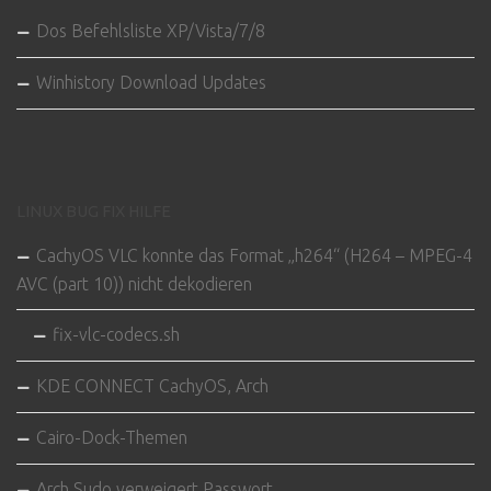
Dos Befehlsliste XP/Vista/7/8
Winhistory Download Updates
LINUX BUG FIX HILFE
CachyOS VLC konnte das Format „h264“ (H264 – MPEG-4
AVC (part 10)) nicht dekodieren
fix-vlc-codecs.sh
KDE CONNECT CachyOS, Arch
Cairo-Dock-Themen
Arch Sudo verweigert Passwort