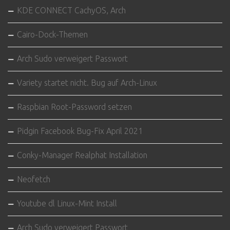
KDE CONNECT CachyOS, Arch
Cairo-Dock-Themen
Arch Sudo verweigert Passwort
Variety startet nicht. Bug auf Arch-Linux
Raspbian Root-Password setzen
Pidgin Facebook Bug-Fix April 2021
Conky-Manager Realphat Installation
Neofetch
Youtube dl Linux-Mint Install
Arch Sudo verweigert Passwort